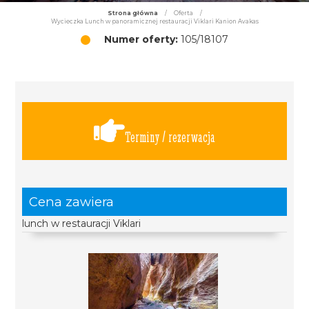
Strona główna
/
Oferta
/
Wycieczka Lunch w panoramicznej restauracji Viklari Kanion Avakas
Numer oferty:
105/18107
Terminy / rezerwacja
Cena zawiera
lunch w restauracji Viklari