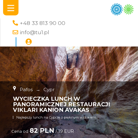
+48 33 813 90 00
info@tu1.pl
Pafos
→
Cypr
WYCIECZKA LUNCH W
PANORAMICZNEJ RESTAURACJI
VIKLARI KANION AVAKAS
Najlepszy lunch na Cyprze z pięknym widokiem
82 PLN
/ 19 EUR
Cena od