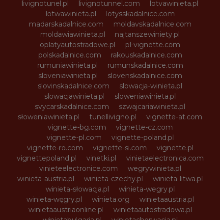
livignotunel.pl
livignotunnel.com
lotvawinieta.pl
lotwawinieta.pl
lotysskadalnice.com
madarskadalnice.com
moldavskadalnice.com
moldawiawinieta.pl
najtanszewiniety.pl
oplatyautostradowe.pl
pl-vignette.com
polskadalnice.com
rakouskadalnice.com
rumuniawinieta.pl
rumunskadalnice.com
sloveniawinieta.pl
slovenskadalnice.com
slovinskadalnice.com
slowacja-winieta.pl
slowacjawinieta.pl
sloweniawinieta.pl
svycarskadalnice.com
szwajcariawinieta.pl
słoweniawinieta.pl
tunellivigno.pl
vignette-at.com
vignette-bg.com
vignette-cz.com
vignette-pl.com
vignette-poland.pl
vignette-ro.com
vignette-si.com
vignette.pl
vignettepoland.pl
vinetki.pl
vinietaelectronica.com
vinieteelectronice.com
wegrywinieta.pl
winieta-austria.pl
winieta-czechy.pl
winieta-litwa.pl
winieta-słowacja.pl
winieta-wegry.pl
winieta-węgry.pl
winieta.org
winietaaustria.pl
winietaaustriaonline.pl
winietaautostradowa.pl
winietabulgaria.pl
winietachorwacja.pl