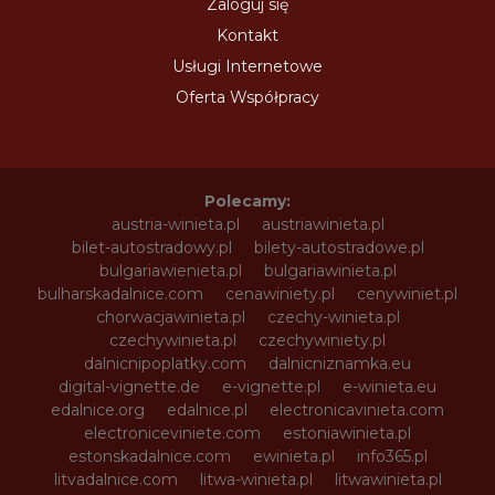
Zaloguj się
Kontakt
Usługi Internetowe
Oferta Współpracy
Polecamy:
austria-winieta.pl
austriawinieta.pl
bilet-autostradowy.pl
bilety-autostradowe.pl
bulgariawienieta.pl
bulgariawinieta.pl
bulharskadalnice.com
cenawiniety.pl
cenywiniet.pl
chorwacjawinieta.pl
czechy-winieta.pl
czechywinieta.pl
czechywiniety.pl
dalnicnipoplatky.com
dalnicniznamka.eu
digital-vignette.de
e-vignette.pl
e-winieta.eu
edalnice.org
edalnice.pl
electronicavinieta.com
electroniceviniete.com
estoniawinieta.pl
estonskadalnice.com
ewinieta.pl
info365.pl
litvadalnice.com
litwa-winieta.pl
litwawinieta.pl