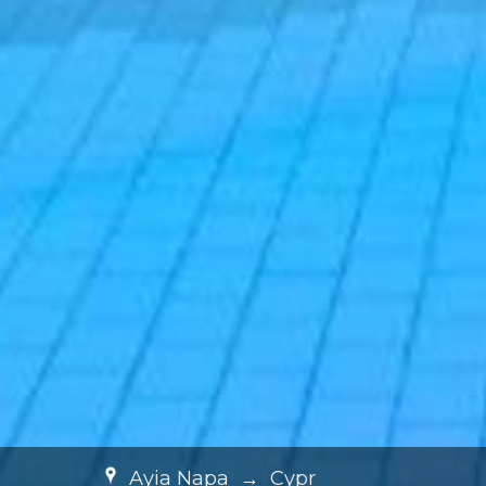
Ayia Napa
→
Cypr