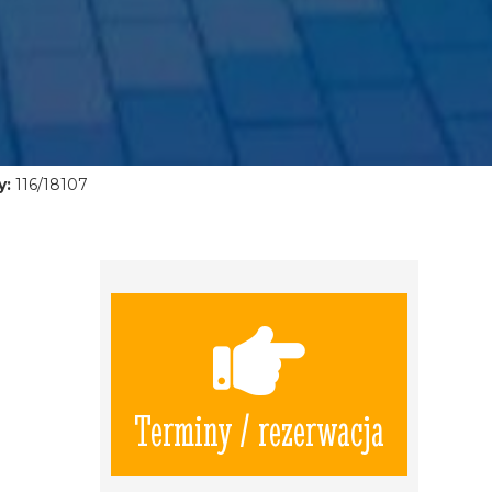
y:
116/18107
Terminy / rezerwacja