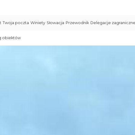
t
Twoja poczta
Winiety
Słowacja
Przewodnik
Delegacje zagraniczn
g obiektów