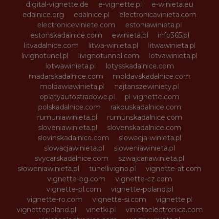
digital-vignette.de
e-vignette.pl
e-winieta.eu
edalnice.org
edalnice.pl
electronicavinieta.com
electroniceviniete.com
estoniawinieta.pl
estonskadalnice.com
ewinieta.pl
info365.pl
litvadalnice.com
litwa-winieta.pl
litwawinieta.pl
livignotunel.pl
livignotunnel.com
lotvawinieta.pl
lotwawinieta.pl
lotysskadalnice.com
madarskadalnice.com
moldavskadalnice.com
moldawiawinieta.pl
najtanszewiniety.pl
oplatyautostradowe.pl
pl-vignette.com
polskadalnice.com
rakouskadalnice.com
rumuniawinieta.pl
rumunskadalnice.com
sloveniawinieta.pl
slovenskadalnice.com
slovinskadalnice.com
slowacja-winieta.pl
slowacjawinieta.pl
sloweniawinieta.pl
svycarskadalnice.com
szwajcariawinieta.pl
słoweniawinieta.pl
tunellivigno.pl
vignette-at.com
vignette-bg.com
vignette-cz.com
vignette-pl.com
vignette-poland.pl
vignette-ro.com
vignette-si.com
vignette.pl
vignettepoland.pl
vinetki.pl
vinietaelectronica.com