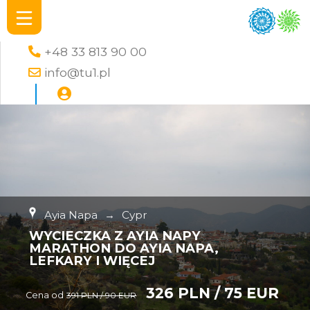
+48 33 813 90 00
info@tu1.pl
Ayia Napa
→
Cypr
WYCIECZKA Z AYIA NAPY
MARATHON DO AYIA NAPA,
LEFKARY I WIĘCEJ
326 PLN / 75 EUR
Cena od
391 PLN / 90 EUR