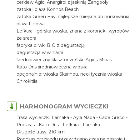
cerkiew Agioi Anargiroi z jaskinią Zangooly
zatoka i plaża Konnos Beach
zatoka Green Bay, najlepsze miejsce do nurkowania
plaża Figowa
Lefkara - górska wioska, znana z koronek i wyrobów
ze srebra
fabryka oliwki BIO z degustacją
degustacja w winiarni
średniowieczny klasztor żeński Agios Minas
Kato Dris średniowieczna wioska
opcjonalnie: wioska Skarinou, neolitycznia wioska
Chirokitiia
HARMONOGRAM WYCIECZKI
Trasa wycieczki: Larnaka - Ayia Napa - Cape Greco -
Protaras - Kato Dris - Lefkara - Larnaka
Długość trasy: 210 km
Podczas przejazdu przewidziano czas na postoje i