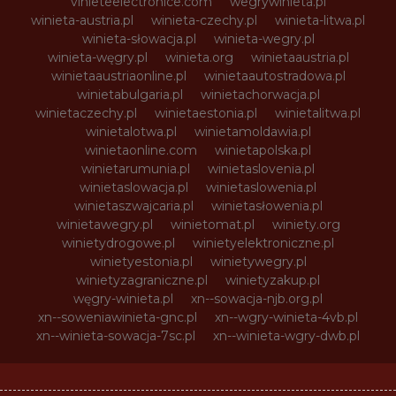
vinieteelectronice.com
wegrywinieta.pl
winieta-austria.pl
winieta-czechy.pl
winieta-litwa.pl
winieta-słowacja.pl
winieta-wegry.pl
winieta-węgry.pl
winieta.org
winietaaustria.pl
winietaaustriaonline.pl
winietaautostradowa.pl
winietabulgaria.pl
winietachorwacja.pl
winietaczechy.pl
winietaestonia.pl
winietalitwa.pl
winietalotwa.pl
winietamoldawia.pl
winietaonline.com
winietapolska.pl
winietarumunia.pl
winietaslovenia.pl
winietaslowacja.pl
winietaslowenia.pl
winietaszwajcaria.pl
winietasłowenia.pl
winietawegry.pl
winietomat.pl
winiety.org
winietydrogowe.pl
winietyelektroniczne.pl
winietyestonia.pl
winietywegry.pl
winietyzagraniczne.pl
winietyzakup.pl
węgry-winieta.pl
xn--sowacja-njb.org.pl
xn--soweniawinieta-gnc.pl
xn--wgry-winieta-4vb.pl
xn--winieta-sowacja-7sc.pl
xn--winieta-wgry-dwb.pl