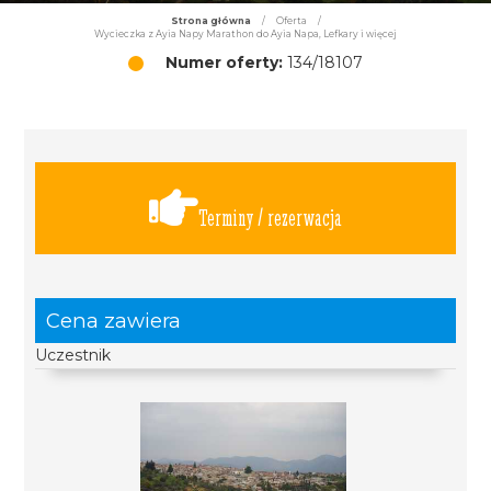
Strona główna
/
Oferta
/
Wycieczka z Ayia Napy Marathon do Ayia Napa, Lefkary i więcej
Numer oferty:
134/18107
Terminy / rezerwacja
Cena zawiera
Uczestnik