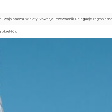
t
Twoja poczta
Winiety
Słowacja
Przewodnik
Delegacje zagraniczn
g obiektów