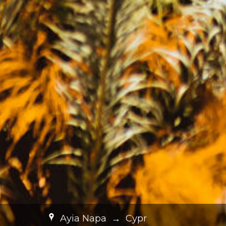
Ayia Napa
→
Cypr