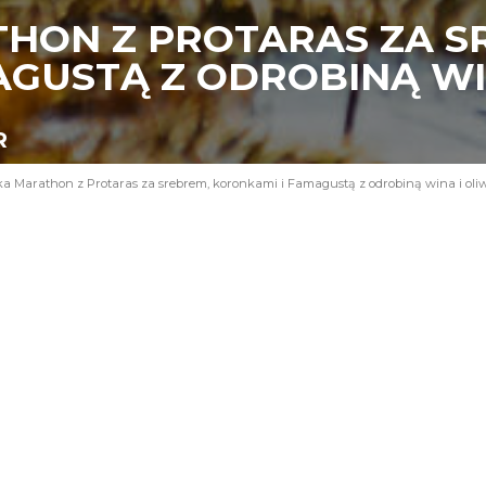
HON Z PROTARAS ZA S
AGUSTĄ Z ODROBINĄ WI
R
a Marathon z Protaras za srebrem, koronkami i Famagustą z odrobiną wina i oli