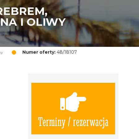
REBREM,
NA I OLIWY
Numer oferty:
48/18107
wy
Terminy / rezerwacja