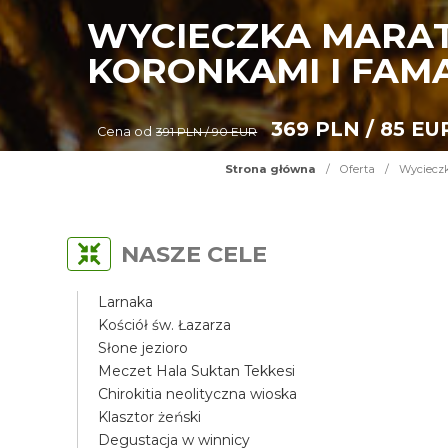
WYCIECZKA MARAT
KORONKAMI I FAM
369 PLN / 85 EU
Cena od
391 PLN / 90 EUR
Strona główna
/
Oferta
/
Wycieczk
NASZE CELE
Larnaka
Kościół św. Łazarza
Słone jezioro
Meczet Hala Suktan Tekkesi
Chirokitia neolityczna wioska
Klasztor żeński
Degustacja w winnicy