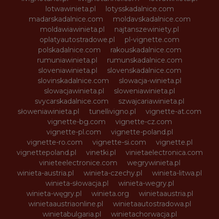
lotwawinieta.pl
lotysskadalnice.com
madarskadalnice.com
moldavskadalnice.com
moldawiawinieta.pl
najtanszewiniety.pl
oplatyautostradowe.pl
pl-vignette.com
polskadalnice.com
rakouskadalnice.com
rumuniawinieta.pl
rumunskadalnice.com
sloveniawinieta.pl
slovenskadalnice.com
slovinskadalnice.com
slowacja-winieta.pl
slowacjawinieta.pl
sloweniawinieta.pl
svycarskadalnice.com
szwajcariawinieta.pl
słoweniawinieta.pl
tunellivigno.pl
vignette-at.com
vignette-bg.com
vignette-cz.com
vignette-pl.com
vignette-poland.pl
vignette-ro.com
vignette-si.com
vignette.pl
vignettepoland.pl
vinetki.pl
vinietaelectronica.com
vinieteelectronice.com
wegrywinieta.pl
winieta-austria.pl
winieta-czechy.pl
winieta-litwa.pl
winieta-słowacja.pl
winieta-wegry.pl
winieta-węgry.pl
winieta.org
winietaaustria.pl
winietaaustriaonline.pl
winietaautostradowa.pl
winietabulgaria.pl
winietachorwacja.pl