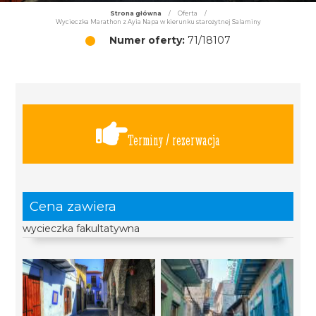
Strona główna
/
Oferta
/
Wycieczka Marathon z Ayia Napa w kierunku starożytnej Salaminy
Numer oferty:
71/18107
Terminy / rezerwacja
Cena zawiera
wycieczka fakultatywna