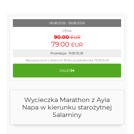
06.08.2026 - 06.08.2026
CENA
90.00
EUR
79.00
EUR
Promocja
:
-11.00
EUR
Najniższa cena z ostatnich 30 dni przed obniżką:
75.00 EUR
DALEJ
Wycieczka Marathon z Ayia
Napa w kierunku starożytnej
Salaminy