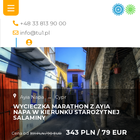
+48 33 813 90 00
info@tu1.pl
Ayia Napa
→
Cypr
WYCIECZKA MARATHON Z AYIA
NAPA W KIERUNKU STAROŻYTNEJ
SALAMINY
343 PLN / 79 EUR
Cena od
391 PLN / 90 EUR