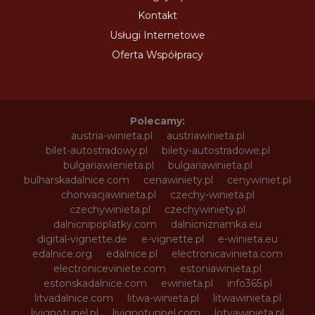
Kontakt
Usługi Internetowe
Oferta Współpracy
Polecamy:
austria-winieta.pl
austriawinieta.pl
bilet-autostradowy.pl
bilety-autostradowe.pl
bulgariawienieta.pl
bulgariawinieta.pl
bulharskadalnice.com
cenawiniety.pl
cenywiniet.pl
chorwacjawinieta.pl
czechy-winieta.pl
czechywinieta.pl
czechywiniety.pl
dalnicnipoplatky.com
dalnicniznamka.eu
digital-vignette.de
e-vignette.pl
e-winieta.eu
edalnice.org
edalnice.pl
electronicavinieta.com
electroniceviniete.com
estoniawinieta.pl
estonskadalnice.com
ewinieta.pl
info365.pl
litvadalnice.com
litwa-winieta.pl
litwawinieta.pl
livignotunel.pl
livignotunnel.com
lotvawinieta.pl