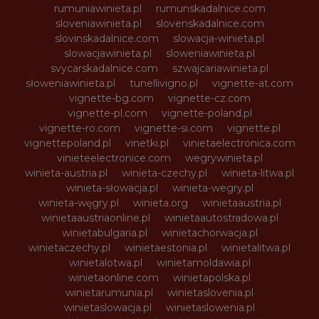
rumuniawinieta.pl
rumunskadalnice.com
sloveniawinieta.pl
slovenskadalnice.com
slovinskadalnice.com
slowacja-winieta.pl
slowacjawinieta.pl
sloweniawinieta.pl
svycarskadalnice.com
szwajcariawinieta.pl
słoweniawinieta.pl
tunellivigno.pl
vignette-at.com
vignette-bg.com
vignette-cz.com
vignette-pl.com
vignette-poland.pl
vignette-ro.com
vignette-si.com
vignette.pl
vignettepoland.pl
vinetki.pl
vinietaelectronica.com
vinieteelectronice.com
wegrywinieta.pl
winieta-austria.pl
winieta-czechy.pl
winieta-litwa.pl
winieta-słowacja.pl
winieta-wegry.pl
winieta-węgry.pl
winieta.org
winietaaustria.pl
winietaaustriaonline.pl
winietaautostradowa.pl
winietabulgaria.pl
winietachorwacja.pl
winietaczechy.pl
winietaestonia.pl
winietalitwa.pl
winietalotwa.pl
winietamoldawia.pl
winietaonline.com
winietapolska.pl
winietarumunia.pl
winietaslovenia.pl
winietaslowacja.pl
winietaslowenia.pl