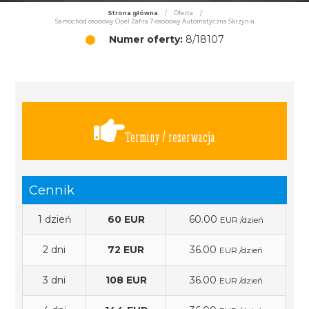
Strona główna
/
Oferta
/
Samochód osobowy Opel Zafira 7-osobowy Automatyczna Skrzynia
Numer oferty:
8/18107
Terminy / rezerwacja
Cennik
1 dzień
60 EUR
60.00
EUR /dzień
2 dni
72 EUR
36.00
EUR /dzień
3 dni
108 EUR
36.00
EUR /dzień