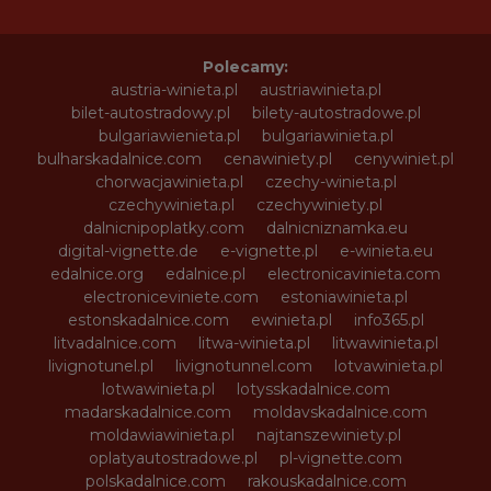
Polecamy:
austria-winieta.pl
austriawinieta.pl
bilet-autostradowy.pl
bilety-autostradowe.pl
bulgariawienieta.pl
bulgariawinieta.pl
bulharskadalnice.com
cenawiniety.pl
cenywiniet.pl
chorwacjawinieta.pl
czechy-winieta.pl
czechywinieta.pl
czechywiniety.pl
dalnicnipoplatky.com
dalnicniznamka.eu
digital-vignette.de
e-vignette.pl
e-winieta.eu
edalnice.org
edalnice.pl
electronicavinieta.com
electroniceviniete.com
estoniawinieta.pl
estonskadalnice.com
ewinieta.pl
info365.pl
litvadalnice.com
litwa-winieta.pl
litwawinieta.pl
livignotunel.pl
livignotunnel.com
lotvawinieta.pl
lotwawinieta.pl
lotysskadalnice.com
madarskadalnice.com
moldavskadalnice.com
moldawiawinieta.pl
najtanszewiniety.pl
oplatyautostradowe.pl
pl-vignette.com
polskadalnice.com
rakouskadalnice.com