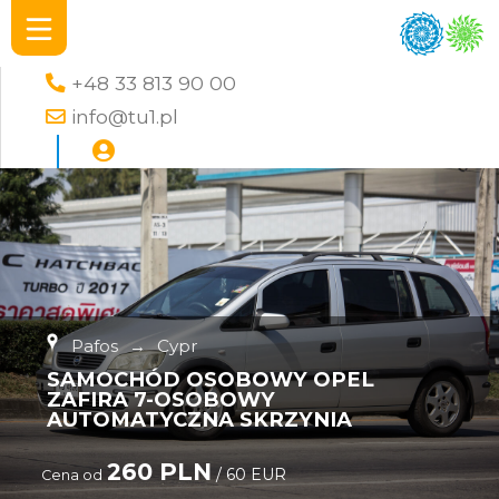
+48 33 813 90 00
info@tu1.pl
Pafos
→
Cypr
SAMOCHÓD OSOBOWY OPEL
ZAFIRA 7-OSOBOWY
AUTOMATYCZNA SKRZYNIA
260 PLN
/ 60 EUR
Cena od