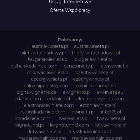
Usługi Internetowe
Oferta Współpracy
Polecamy:
austria-winieta.pl
austriawinieta.pl
bilet-autostradowy.pl
bilety-autostradowe.pl
bulgariawienieta.pl
bulgariawinieta.pl
bulharskadalnice.com
cenawiniety.pl
cenywiniet.pl
chorwacjawinieta.pl
czechy-winieta.pl
czechywinieta.pl
czechywiniety.pl
dalnicnipoplatky.com
dalnicniznamka.eu
digital-vignette.de
e-vignette.pl
e-winieta.eu
edalnice.org
edalnice.pl
electronicavinieta.com
electroniceviniete.com
estoniawinieta.pl
estonskadalnice.com
ewinieta.pl
info365.pl
litvadalnice.com
litwa-winieta.pl
litwawinieta.pl
livignotunel.pl
livignotunnel.com
lotvawinieta.pl
lotwawinieta.pl
lotysskadalnice.com
madarskadalnice.com
moldavskadalnice.com