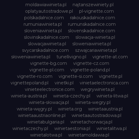
moldawiawinieta.pl
najtanszewiniety.pl
oplatyautostradowe.pl
pl-vignette.com
polskadalnice.com
rakouskadalnice.com
rumuniawinieta.pl
rumunskadalnice.com
sloveniawinieta.pl
slovenskadalnice.com
slovinskadalnice.com
slowacja-winieta.pl
slowacjawinieta.pl
sloweniawinieta.pl
svycarskadalnice.com
szwajcariawinieta.pl
słoweniawinieta.pl
tunellivigno.pl
vignette-at.com
vignette-bg.com
vignette-cz.com
vignette-pl.com
vignette-poland.pl
vignette-ro.com
vignette-si.com
vignette.pl
vignettepoland.pl
vinetki.pl
vinietaelectronica.com
vinieteelectronice.com
wegrywinieta.pl
winieta-austria.pl
winieta-czechy.pl
winieta-litwa.pl
winieta-słowacja.pl
winieta-wegry.pl
winieta-węgry.pl
winieta.org
winietaaustria.pl
winietaaustriaonline.pl
winietaautostradowa.pl
winietabulgaria.pl
winietachorwacja.pl
winietaczechy.pl
winietaestonia.pl
winietalitwa.pl
winietalotwa.pl
winietamoldawia.pl